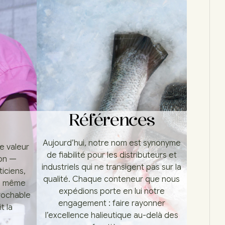
Références
Aujourd’hui, notre nom est synonyme
e valeur
de fiabilité pour les distributeurs et
lon —
industriels qui ne transigent pas sur la
iciens,
qualité. Chaque conteneur que nous
a même
expédions porte en lui notre
prochable
engagement : faire rayonner
t la
l’excellence halieutique au-delà des