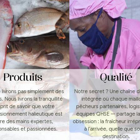
Produits
Qualité
 livrons pas simplement des
Notre secret ? Une chaîne d
. Nous livrons la tranquillité
intégrée où chaque mail
prit de savoir que votre
pêcheurs partenaires, logist
sionnement halieutique est
équipes QHSE — partage l
re des mains expertes,
obsession : la fraîcheur irré
onsables et passionnées.
à l’arrivée, quelle que soi
destination.