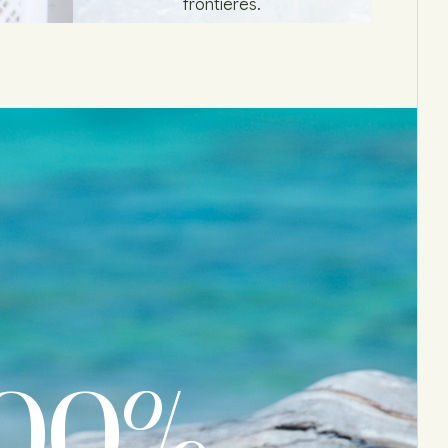
frontières.
00
%